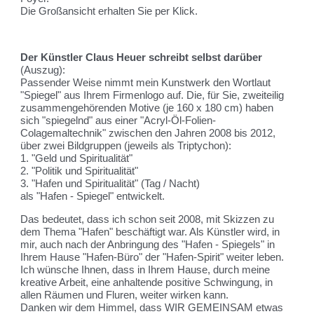
Die Großansicht erhalten Sie per Klick.
Der Künstler Claus Heuer schreibt selbst darüber
(Auszug):
Passender Weise nimmt mein Kunstwerk den Wortlaut
"Spiegel" aus Ihrem Firmenlogo auf. Die, für Sie, zweiteilig
zusammengehörenden Motive (je 160 x 180 cm) haben
sich "spiegelnd" aus einer "Acryl-Öl-Folien-
Colagemaltechnik" zwischen den Jahren 2008 bis 2012,
über zwei Bildgruppen (jeweils als Triptychon):
1. "Geld und Spiritualität"
2. "Politik und Spiritualität"
3. "Hafen und Spiritualität" (Tag / Nacht)
als "Hafen - Spiegel" entwickelt.
Das bedeutet, dass ich schon seit 2008, mit Skizzen zu
dem Thema "Hafen" beschäftigt war. Als Künstler wird, in
mir, auch nach der Anbringung des "Hafen - Spiegels" in
Ihrem Hause "Hafen-Büro" der "Hafen-Spirit" weiter leben.
Ich wünsche Ihnen, dass in Ihrem Hause, durch meine
kreative Arbeit, eine anhaltende positive Schwingung, in
allen Räumen und Fluren, weiter wirken kann.
Danken wir dem Himmel, dass WIR GEMEINSAM etwas